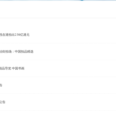
在港拍出2.94亿港元
治街拍场：中国拍品精选
·精品导览 中国书画
告
公告