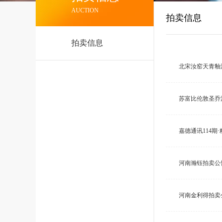
AUCTION
拍卖信息
拍卖信息
北宋汝窑天青釉洗
苏富比伦敦圣乔
嘉德通讯114期
河南瀚钰拍卖公
河南金利得拍卖