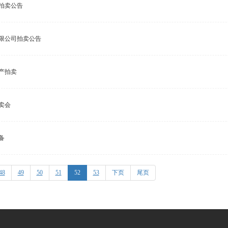
拍卖公告
限公司拍卖公告
房产拍卖
卖会
备
48
49
50
51
52
53
下页
尾页