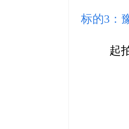
标的3：豫
起拍