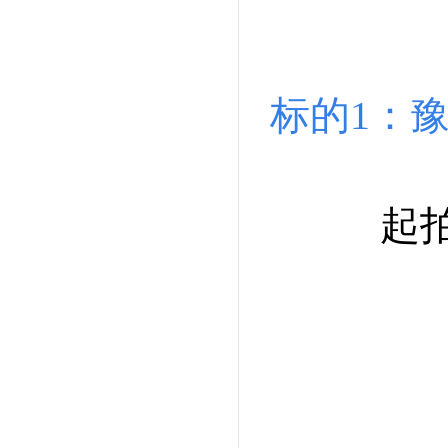
标的1：豫A
起拍